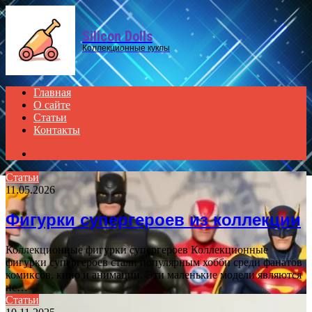
Menu
Silicon Dolls
Коллекционные куклы
Главная
О сайте
Статьи
Контакты
Search
for
Статьи
11.05.2026
Фигурки супергероев из коллекции
Коллекционные фигурки супергероев Коллекционные
фигурки супергероев стали популярным хобби среди фанатов
комиксов, кино и анимации. Эти маленькие модели являются
не…
Статьи