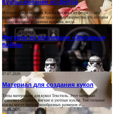
Куклы-мотанки из фетра
История кукол-мотанок Куклы-мотанки из фетра — это
удивительное сочетание традиций и творчества. Их история
уходит корнями в древние времена, когда…
08.09.2025
Фигурки из коллекции «Звездные
войны
Легендарные персонажи Фигурки из коллекции «Звездные
войны» представляют собой набор легендарных персонажей,
которые стали культовыми в мире кинематографа. Среди
них…
07.07.2026
Материал для создания кукол
Типы материалов для кукол Текстиль. Этот материал
позволяет создавать мягкие и уютные куклы. Текстильные
куклы могут быть разнообразных размеров и…
11.05.2026