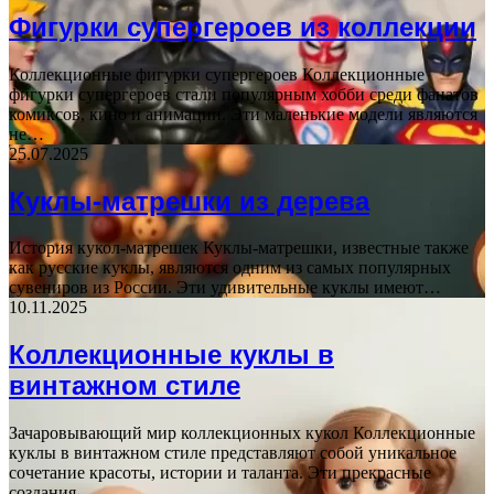
Фигурки супергероев из коллекции
Коллекционные фигурки супергероев Коллекционные
фигурки супергероев стали популярным хобби среди фанатов
комиксов, кино и анимации. Эти маленькие модели являются
не…
25.07.2025
Куклы-матрешки из дерева
История кукол-матрешек Куклы-матрешки, известные также
как русские куклы, являются одним из самых популярных
сувениров из России. Эти удивительные куклы имеют…
10.11.2025
Коллекционные куклы в
винтажном стиле
Зачаровывающий мир коллекционных кукол Коллекционные
куклы в винтажном стиле представляют собой уникальное
сочетание красоты, истории и таланта. Эти прекрасные
создания…