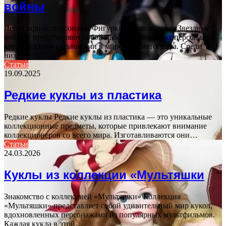
войны
Легендарные персонажи Фигурки из коллекции «Звездные
войны» представляют собой набор легендарных персонажей,
которые стали культовыми в мире кинематографа. Среди
них…
Статьи
19.09.2025
Редкие куклы из пластика
Редкие куклы Редкие куклы из пластика — это уникальные
коллекционные предметы, которые привлекают внимание
коллекционеров со всего мира. Изготавливаются они…
Статьи
24.03.2026
Куклы из коллекции «Мультяшки
Знакомство с коллекцией «Мультяшки» Коллекция
«Мультяшки» представляет собой удивительный мир кукол,
вдохновленных персонажами из популярных мультфильмов.
Каждая кукла в этой…