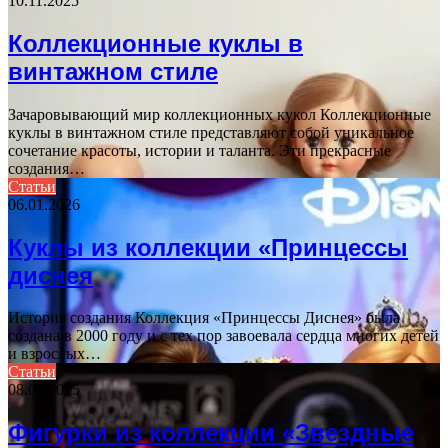
10.11.2025
Коллекционные куклы в
винтажном стиле
Зачаровывающий мир коллекционных кукол Коллекционные
куклы в винтажном стиле представляют собой уникальное
сочетание красоты, истории и таланта. Эти прекрасные
создания…
Статьи
06.01.2026
Куклы из коллекции «Принцессы
диснея
История создания Коллекция «Принцессы Диснея» была
создана в 2000 году и с тех пор завоевала сердца многих детей
и взрослых…
Статьи
08.09.2025
Фигурки из коллекции «Звездные