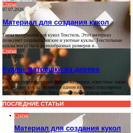
Статьи
07.07.2026
Материал для создания кукол
Типы материалов для кукол Текстиль. Этот материал
позволяет создавать мягкие и уютные куклы. Текстильные
куклы могут быть разнообразных размеров и…
Статьи
25.07.2025
Куклы-матрешки из дерева
История кукол-матрешек Куклы-матрешки, известные также
как русские куклы, являются одним из самых популярных
сувениров из России. Эти удивительные куклы имеют…
ПОСЛЕДНИЕ СТАТЬИ
Статьи
Материал для создания кукол