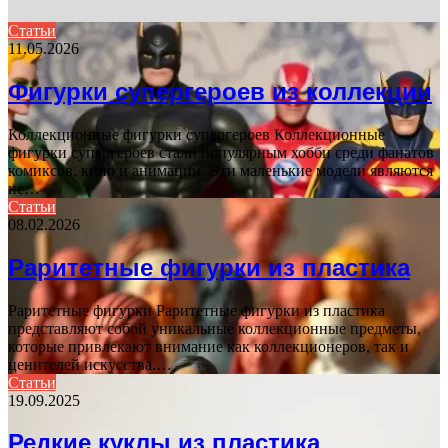
Статьи
11.05.2026
Фигурки супергероев из коллекции
Коллекционные фигурки супергероев Коллекционные
фигурки супергероев стали популярным хобби среди фанатов
комиксов, кино и анимации. Эти маленькие модели являются
не…
Статьи
08.02.2026
Раритетные фигурки из пластика
Раритетные фигурки Раритетные фигурки из пластика
представляют собой уникальные коллекционные предметы,
которые привлекают внимание как коллекционеров, так и
ценителей искусства.…
Статьи
19.09.2025
Редкие куклы из пластика