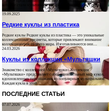
войны» представляют собой набор легендарных персонажей,
которые стали культовыми в мире кинематографа. Среди
них…
19.09.2025
Редкие куклы из пластика
Редкие куклы Редкие куклы из пластика — это уникальные
коллекционные предметы, которые привлекают внимание
коллекционеров со всего мира. Изготавливаются они…
24.03.2026
Куклы из коллекции «Мультяшки
Знакомство с коллекцией «Мультяшки» Коллекция
«Мультяшки» представляет собой удивительный мир кукол,
вдохновленных персонажами из популярных мультфильмов.
Каждая кукла в этой…
ПОСЛЕДНИЕ СТАТЬИ
07.07.2026