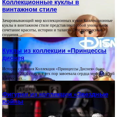
Коллекционные куклы в
винтажном стиле
Зачаровывающий мир коллекционных кукол Коллекционные
куклы в винтажном стиле представляют собой уникальное
сочетание красоты, истории и таланта. Эти прекрасные
создания…
06.01.2026
Куклы из коллекции «Принцессы
диснея
История создания Коллекция «Принцессы Диснея» была
создана в 2000 году и с тех пор завоевала сердца многих детей
и взрослых…
08.09.2025
Фигурки из коллекции «Звездные
войны
Легендарные персонажи Фигурки из коллекции «Звездные