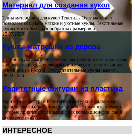
Материал для создания кукол
Типы материалов для кукол Текстиль. Этот материал
позволяет создавать мягкие и уютные куклы. Текстильные
куклы могут быть разнообразных размеров и…
25.07.2025
Куклы-матрешки из дерева
История кукол-матрешек Куклы-матрешки, известные также
как русские куклы, являются одним из самых популярных
сувениров из России. Эти удивительные куклы имеют…
08.02.2026
Раритетные фигурки из пластика
Раритетные фигурки Раритетные фигурки из пластика
представляют собой уникальные коллекционные предметы,
которые привлекают внимание как коллекционеров, так и
ценителей искусства.…
ИНТЕРЕСНОЕ