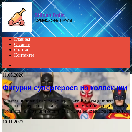
Menu
Silicon Dolls
Коллекционные куклы
Главная
О сайте
Статьи
Контакты
Search
for
11.05.2026
Фигурки супергероев из коллекции
Коллекционные фигурки супергероев Коллекционные
фигурки супергероев стали популярным хобби среди фанатов
комиксов, кино и анимации. Эти маленькие модели являются
не…
10.11.2025